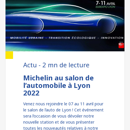
Actu - 2 mn de lecture
Michelin au salon de
l’automobile à Lyon
2022
Venez nous rejoindre le 07 au 11 avril pour
le salon de l’auto de Lyon ! Cet événement
sera l’occasion de vous dévoiler notre
nouvelle station et de vous présenter
toutes les nouveautés relatives à notre